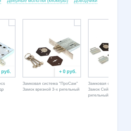
и
Дверные молотки (кнокеры)
Доводчики
0 руб.
+ 0 руб.
+ 
ecs
Замковая система "ПроСам"
Замковая система "П
др
Замок врезной 3-х ригельный
Замок Сейфовый 4-х
ригельный