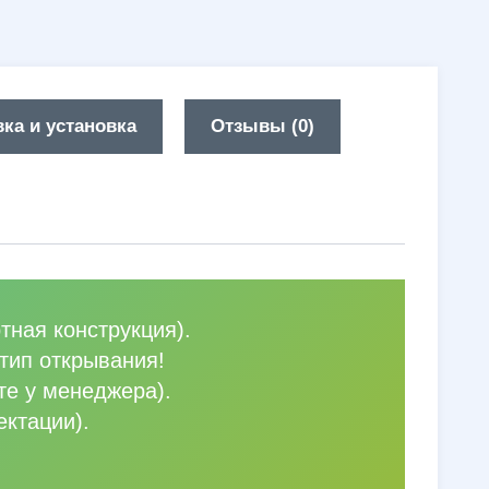
ка и установка
Отзывы (0)
тная конструкция).
тип открывания!
те у менеджера).
ектации).