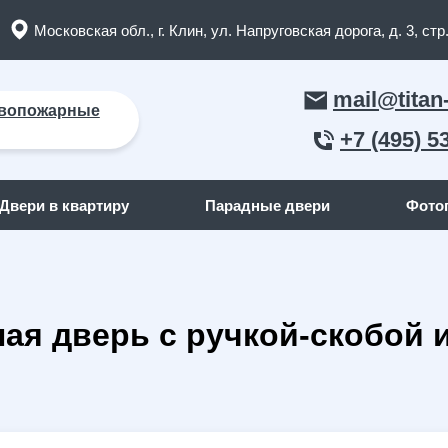
Московская обл., г. Клин, ул. Напруговская дорога, д. 3, стр.
mail@titan
вопожарные
+7 (495) 5
Двери в квартиру
Парадные двери
Фото
ЛЬНЫЕ ДВЕРИ
ДВЕРИ ПО ОТДЕЛКЕ СНАР
ная дверь с ручкой-скобой
пожарные двери
(165)
С отделкой МДФ
кие двери
(91)
С отделкой массив дерева
я дома
(262)
С отделкой порошок
квартиру
(158)
С отделкой ламинат
я дачи
(15)
С отделкой винилискожа