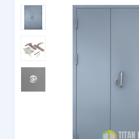
Двери с ковкой
(116)
Тамбурн
Двери со стеклом
(246)
Парадны
Двустворчатые двери
(32)
🔖 РАСП
Утепленные двери
(262)