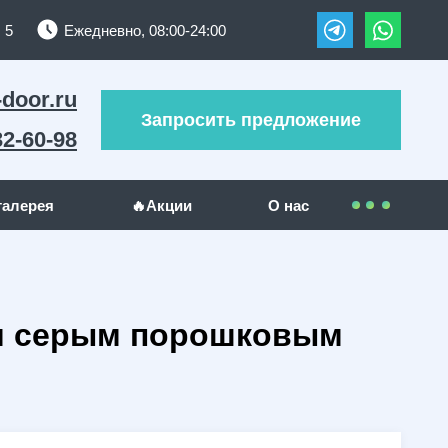
 5
Ежедневно, 08:00-24:00
-door.ru
Запросить предложение
32-60-98
галерея
🔥Акции
О нас
Контакты
УЖИ
ДРУГИЕ МЕТАЛЛОИЗДЕЛИЯ
Покупателям
 и серым порошковым
(289)
Решетки на окна
(24)
(23)
Гаражные ворота
(5)
Оплата
(130)
Отзывы
(5)
Доставка
(1)