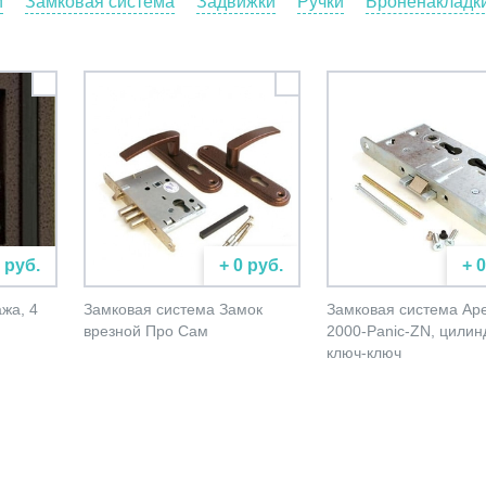
и
Замковая система
Задвижки
Ручки
Броненакладк
 руб.
+ 0 руб.
+ 
жа, 4
Замковая система Замок
Замковая система Ap
врезной Про Сам
2000-Panic-ZN, цилин
ключ-ключ