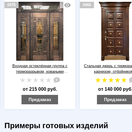
0476
0466
Входная остеклённая группа с
Стальная дверь с термор
терморазрывом, коваными
карнизом, отбойнико
решётками и отделкой из массива
филенчатыми панелями из
0
дерева
от 215 000 руб.
от 140 000 руб
Предзаказ
Предзаказ
Примеры готовых изделий