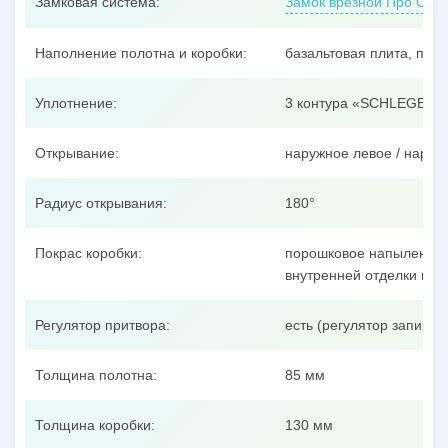
Замковая система:
Замок врезной Про Сам
Наполнение полотна и коробки:
базальтовая плита, пен
Уплотнение:
3 контура «SCHLEGEL»
Открывание:
наружное левое / наруж
Радиус открывания:
180°
Покрас коробки:
порошковое напыление п
внутренней отделки пол
Регулятор притвора:
есть (регулятор запиран
Толщина полотна:
85 мм
Толщина коробки:
130 мм