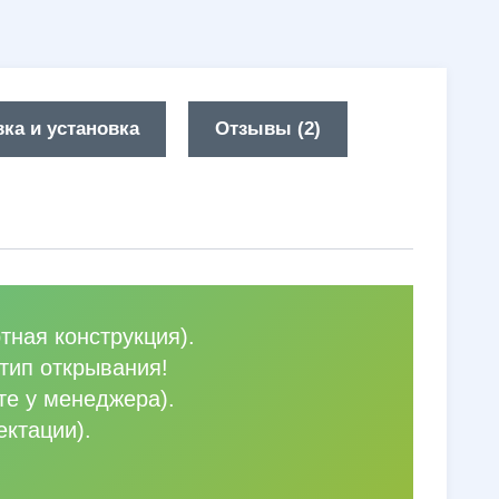
ка и установка
Отзывы (2)
тная конструкция).
тип открывания!
те у менеджера).
ектации).