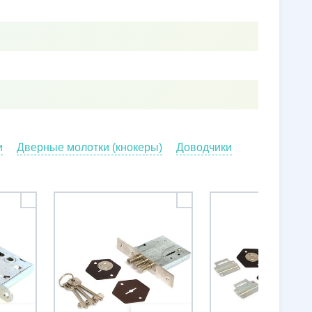
и
Дверные молотки (кнокеры)
Доводчики