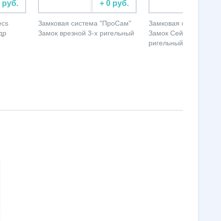
0 руб.
+ 0 руб.
+ 
ecs
Замковая система "ПроСам"
Замковая система "П
др
Замок врезной 3-х ригельный
Замок Сейфовый 4-х
ригельный