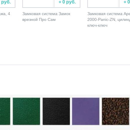
 руб.
+ 0 руб.
+ 
жа, 4
Замковая система Замок
Замковая система Ap
врезной Про Сам
2000-Panic-ZN, цилин
ключ-ключ