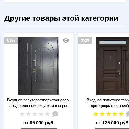
Другие товары этой категории
0529
0521
Входная полуторастворчатая
Входная термодверь с кв
термодверь с остеклённой
стеклом, лазерной рез
фрамугой, металлофилёнкой и
металлобагетом и че
1
полимерной покраской коричневого
покраской
цвета
от 125 000 руб.
от 70 000 руб.