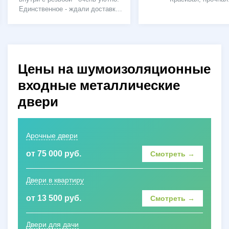
Единственное - ждали доставку
до вечера, машина застряла в
снегу, но ребята позвонили
предупредили.
Цены на шумоизоляционные
входные металлические
двери
Арочные двери
от 75 000 руб.
Смотреть →
Двери в квартиру
от 13 500 руб.
Смотреть →
Двери для дачи