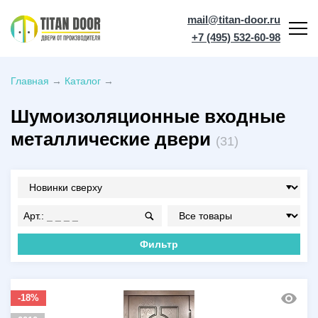
mail@titan-door.ru
+7 (495) 532-60-98
Главная
→
Каталог
→
Шумоизоляционные входные
металлические двери
(
31
)
Арт.:
Фильтр
-18%