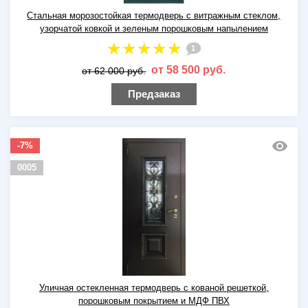
Стальная морозостойкая термодверь с витражным стеклом,
узорчатой ковкой и зеленым порошковым напылением
1
от 58 500 руб.
от 62 000 руб.
Предзаказ
-7%
0005
Уличная остекленная термодверь с кованой решеткой,
порошковым покрытием и МДФ ПВХ