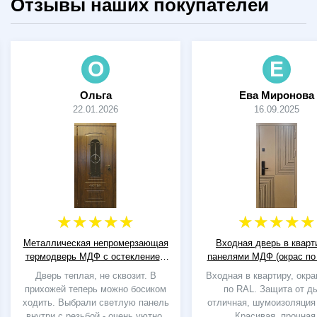
Отзывы наших покупателей
О
Е
Ольга
Ева Миронова
22.01.2026
16.09.2025
Металлическая непромерзающая
Входная дверь в кварт
термодверь МДФ с остеклением
панелями МДФ (окрас по
и решеткой
электронным замко
Дверь теплая, не сквозит. В
Входная в квартиру, окр
прихожей теперь можно босиком
по RAL. Защита от д
ходить. Выбрали светлую панель
отличная, шумоизоляция
внутри с резьбой - очень уютно.
Красивая, прочная