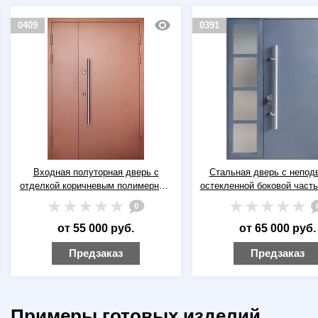
0409
0391
Входная полуторная дверь с
Стальная дверь с непод
отделкой коричневым полимерным
остекленной боковой часть
напылением и хромированной
полимерной покраской и 
0
ручкой-скобой
скобой
от 55 000 руб.
от 65 000 руб.
Предзаказ
Предзаказ
Примеры готовых изделий