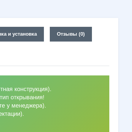
ка и установка
Отзывы (0)
тная конструкция).
тип открывания!
те у менеджера).
ектации).