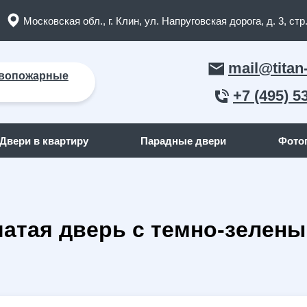
Московская обл., г. Клин, ул. Напруговская дорога, д. 3, стр.
mail@titan
вопожарные
+7 (495) 5
Двери в квартиру
Парадные двери
Фото
ЛЬНЫЕ ДВЕРИ
ДВЕРИ ПО ОТДЕЛКЕ СНАР
чатая дверь с темно-зеле
пожарные двери
(165)
С отделкой МДФ
кие двери
(91)
С отделкой массив дерева
я дома
(262)
С отделкой порошок
квартиру
(158)
С отделкой ламинат
я дачи
(15)
С отделкой винилискожа