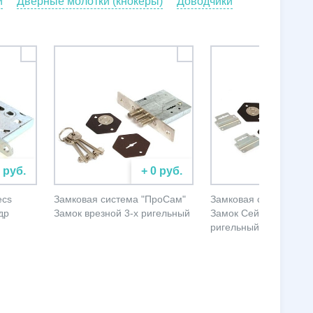
и
Дверные молотки (кнокеры)
Доводчики
0 руб.
+ 0 руб.
+ 
ecs
Замковая система "ПроСам"
Замковая система "П
др
Замок врезной 3-х ригельный
Замок Сейфовый 4-х
ригельный