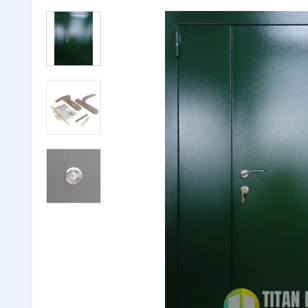
Двери с ковкой
(116)
Тамбурн
Двери со стеклом
(246)
Парадны
Двустворчатые двери
(32)
🔖 РАСП
Утепленные двери
(262)