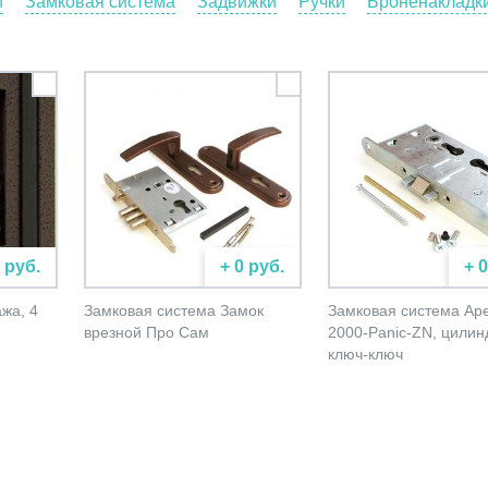
и
Замковая система
Задвижки
Ручки
Броненакладк
 руб.
+ 0 руб.
+ 
жа, 4
Замковая система Замок
Замковая система Ap
врезной Про Сам
2000-Panic-ZN, цилин
ключ-ключ