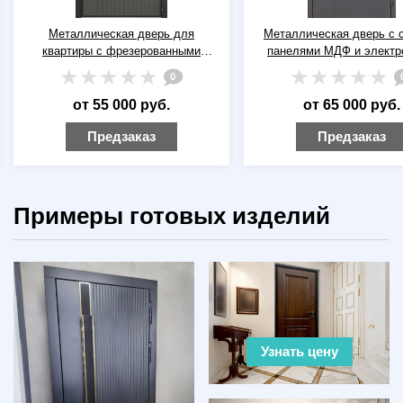
Металлическая дверь для
Металлическая дверь с 
квартиры с фрезерованными
панелями МДФ и элект
панелями МДФ серого цвета
замком для кварти
0
от 55 000 руб.
от 65 000 руб.
Предзаказ
Предзаказ
Примеры готовых изделий
Узнать цену