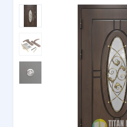
Двери с ковкой
(116)
Тамбурн
Двери со стеклом
(246)
Парадны
Двустворчатые двери
(32)
🔖 РАСП
Утепленные двери
(262)