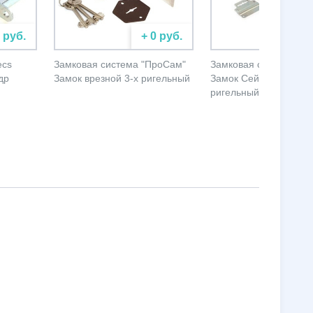
0 руб.
+ 0 руб.
+ 
ecs
Замковая система "ПроСам"
Замковая система "П
др
Замок врезной 3-х ригельный
Замок Сейфовый 4-х
ригельный