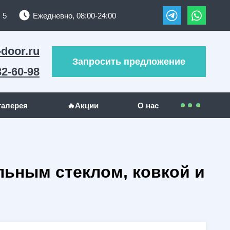
 5
Ежедневно, 08:00-24:00
-door.ru
Запросить предложение
32-60-98
галерея
🔥Акции
О нас
Контакты
УЖИ
ДРУГИЕ МЕТАЛЛОИЗДЕЛИЯ
Покупателям
ьным стеклом, ковкой и
(289)
Решетки на окна
(24)
(23)
Гаражные ворота
(5)
Оплата
(130)
Отзывы
(5)
Доставка
(1)