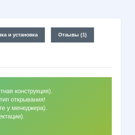
ка и установка
Отзывы (1)
тная конструкция).
тип открывания!
те у менеджера).
ектации).