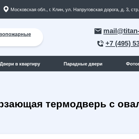
Московская обл., г. Клин, ул. Напруговская дорога, д. 3, стр.
mail@titan
вопожарные
+7 (495) 5
Двери в квартиру
Парадные двери
Фото
ЛЬНЫЕ ДВЕРИ
ДВЕРИ ПО ОТДЕЛКЕ СНАР
рзающая термодверь с овал
пожарные двери
(165)
С отделкой МДФ
кие двери
(91)
С отделкой массив дерева
я дома
(262)
С отделкой порошок
квартиру
(158)
С отделкой ламинат
я дачи
(15)
С отделкой винилискожа