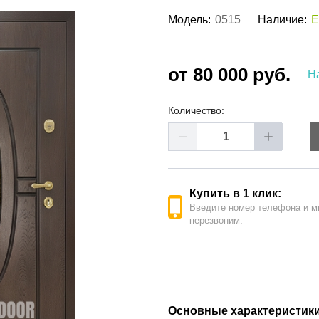
ые двери
(62)
Модель:
0515
Наличие:
Е
е двери
(41)
РОДАЖА ДВЕРЕЙ
(19)
от 80 000 руб.
Н
Количество:
Купить в 1 клик:
Введите номер телефона и м
перезвоним:
Основные характеристик