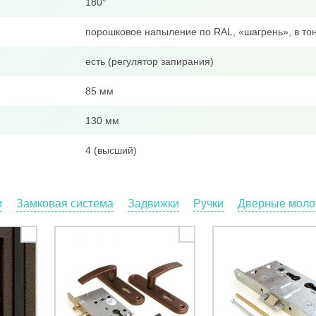
180°
порошковое напыление по RAL, «шагрень», в тон
есть (регулятор запирания)
85 мм
130 мм
4 (высший)
и
Замковая система
Задвижки
Ручки
Дверные молот