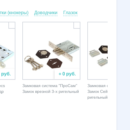
ки (кнокеры)
Доводчики
Глазок
0 руб.
+ 0 руб.
+ 
ecs
Замковая система "ПроСам"
Замковая система "П
др
Замок врезной 3-х ригельный
Замок Сейфовый 4-х
ригельный