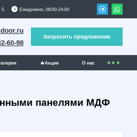
 5
Ежедневно, 08:00-24:00
-door.ru
Запросить предложение
32-60-98
галерея
🔥Акции
О нас
Контакты
УЖИ
ДРУГИЕ МЕТАЛЛОИЗДЕЛИЯ
Покупателям
ванными панелями МДФ
(289)
Решетки на окна
(24)
(23)
Гаражные ворота
(5)
Оплата
(130)
Отзывы
(5)
Доставка
(1)