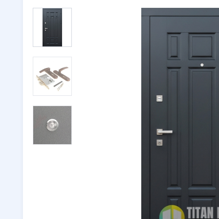
Двери с ковкой
(116)
Тамбурн
Двери со стеклом
(246)
Парадны
Двустворчатые двери
(32)
🔖 РАСП
Утепленные двери
(262)