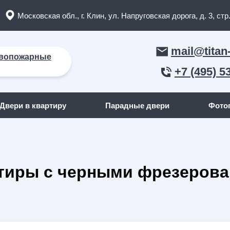
Московская обл., г. Клин, ул. Напруговская дорога, д. 3, стр.
mail@titan
вопожарные
+7 (495) 5
Двери в квартиру
Парадные двери
Фото
ЛЬНЫЕ ДВЕРИ
ДВЕРИ ПО ОТДЕЛКЕ СНАР
ртиры с черными фрезеро
пожарные двери
(165)
С отделкой МДФ
кие двери
(91)
С отделкой массив дерева
я дома
(262)
С отделкой порошок
квартиру
(158)
С отделкой ламинат
я дачи
(15)
С отделкой винилискожа