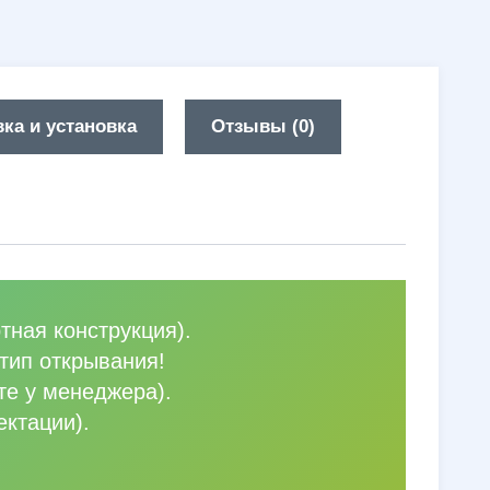
ка и установка
Отзывы (0)
тная конструкция).
тип открывания!
те у менеджера).
ектации).