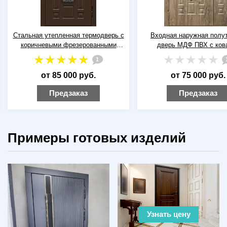
Стальная утепленная термодверь с
Входная наружная полу
коричневыми фрезерованными
дверь МДФ ПВХ с ков
плитами МДФ с ковкой и
решеткой и стеклопак
1
стеклопакетом
от 85 000 руб.
от 75 000 руб.
Предзаказ
Предзаказ
Примеры готовых изделий
Узнать цену