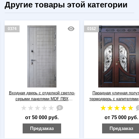
Другие товары этой категории
0374
0162
Входная дверь с отделкой светло-
Парадная уличная полу
серыми панелями MDF ПВХ
термодверь с капителями,
«бетон»
«виноград» и фигурн
0
стеклопакетами (отделка
шпоном)
от 50 000 руб.
от 75 000 руб.
Предзаказ
Предзаказ