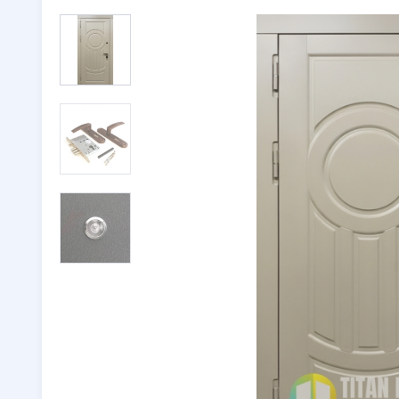
Двери с ковкой
(116)
Тамбурн
Двери со стеклом
(246)
Парадны
Двустворчатые двери
(32)
🔖 РАСП
Утепленные двери
(262)