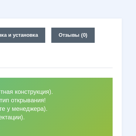
ка и установка
Отзывы (0)
тная конструкция).
тип открывания!
те у менеджера).
ектации).