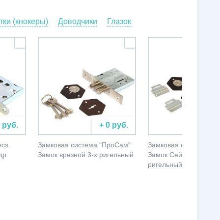
ки (кнокеры)
Доводчики
Глазок
0 руб.
+ 0 руб.
+ 
ecs
Замковая система "ПроСам"
Замковая система "П
др
Замок врезной 3-х ригельный
Замок Сейфовый 4-х
ригельный