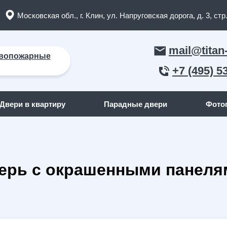
Московская обл., г. Клин, ул. Напруговская дорога, д. 3, стр.
mail@titan
вопожарные
+7 (495) 5
Двери в квартиру
Парадные двери
Фото
ЛЬНЫЕ ДВЕРИ
ДВЕРИ ПО ОТДЕЛКЕ СНАР
верь с окрашенными панел
пожарные двери
(165)
С отделкой МДФ
кие двери
(91)
С отделкой массив дерева
я дома
(262)
С отделкой порошок
квартиру
(158)
С отделкой ламинат
я дачи
(15)
С отделкой винилискожа