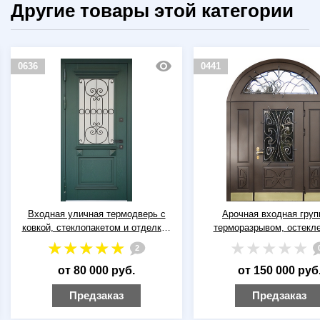
Другие товары этой категории
0636
0441
Входная уличная термодверь с
Арочная входная груп
ковкой, стеклопакетом и отделкой
терморазрывом, остекл
зелеными плитами МДФ с багетом
ковкой и отбойниками из
2
(отделка панелями М
от 80 000 руб.
от 150 000 руб
Предзаказ
Предзаказ