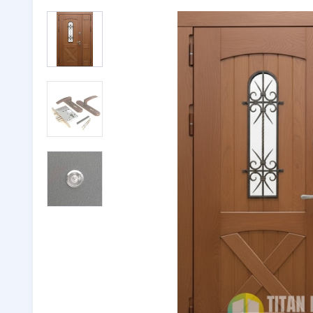
Двери с ковкой
(116)
Тамбурн
Двери со стеклом
(246)
Парадны
Двустворчатые двери
(32)
🔖 РАСП
Утепленные двери
(262)