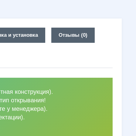
ка и установка
Отзывы (0)
тная конструкция).
тип открывания!
те у менеджера).
ектации).