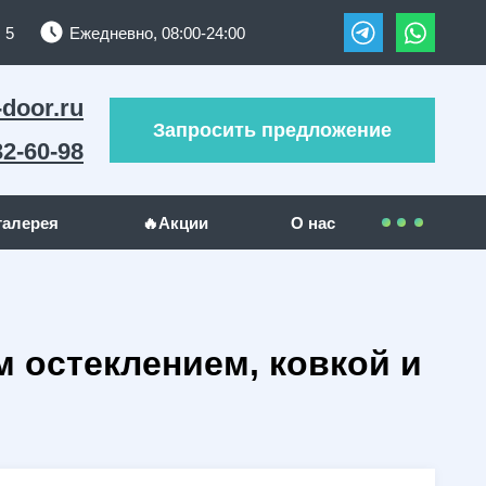
 5
Ежедневно, 08:00-24:00
-door.ru
Запросить предложение
32-60-98
галерея
🔥Акции
О нас
Контакты
УЖИ
ДРУГИЕ МЕТАЛЛОИЗДЕЛИЯ
Покупателям
 остеклением, ковкой и
(289)
Решетки на окна
(24)
(23)
Гаражные ворота
(5)
Оплата
(130)
Отзывы
(5)
Доставка
(1)