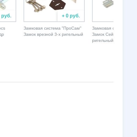
0 руб.
+ 0 руб.
+ 
ecs
Замковая система "ПроСам"
Замковая система "П
др
Замок врезной 3-х ригельный
Замок Сейфовый 4-х
ригельный