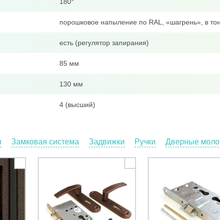
180°
порошковое напыление по RAL, «шагрень», в тон
есть (регулятор запирания)
85 мм
130 мм
4 (высший)
и
Замковая система
Задвижки
Ручки
Дверные молот