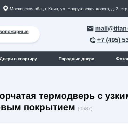
Московская обл., г. Клин, ул. Напруговская дорога, д. 3, стр.
mail@titan
вопожарные
+7 (495) 5
Двери в квартиру
Парадные двери
Фото
ЛЬНЫЕ ДВЕРИ
ДВЕРИ ПО ОТДЕЛКЕ СНАР
орчатая термодверь с узким
пожарные двери
(165)
С отделкой МДФ
кие двери
(91)
С отделкой массив дерева
овым покрытием
(0587)
я дома
(262)
С отделкой порошок
квартиру
(158)
С отделкой ламинат
я дачи
(15)
С отделкой винилискожа