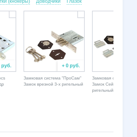
ки (кнокеры)
Доводчики
Глазок
0 руб.
+ 0 руб.
+ 
ecs
Замковая система "ПроСам"
Замковая система "П
др
Замок врезной 3-х ригельный
Замок Сейфовый 4-х
ригельный