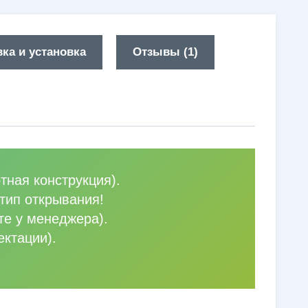
ка и установка
Отзывы (1)
тная конструкция).
тип открывания!
те у менеджера).
ектации).