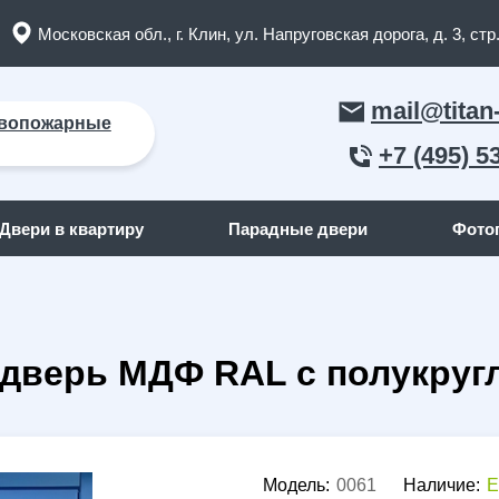
Московская обл., г. Клин, ул. Напруговская дорога, д. 3, стр.
mail@titan
вопожарные
+7 (495) 5
Двери в квартиру
Парадные двери
Фото
ЛЬНЫЕ ДВЕРИ
ДВЕРИ ПО ОТДЕЛКЕ СНАР
дверь МДФ RAL с полукру
пожарные двери
(165)
С отделкой МДФ
кие двери
(91)
С отделкой массив дерева
я дома
(262)
С отделкой порошок
квартиру
(158)
С отделкой ламинат
Модель:
0061
Наличие:
Е
я дачи
(15)
С отделкой винилискожа