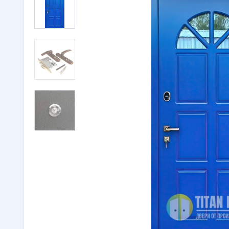
Двери с ковкой
(116)
Тамбурн
Двери со стеклом
(246)
Парадны
Двустворчатые двери
(32)
🔖 РАСП
Утепленные двери
(262)