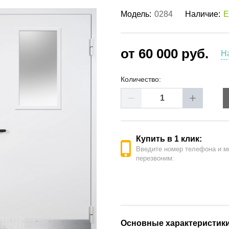
ые двери
(62)
Модель:
0284
Наличие:
Е
е двери
(41)
РОДАЖА ДВЕРЕЙ
(19)
от 60 000 руб.
Н
Количество:
Купить в 1 клик:
Введите номер телефона и м
перезвоним:
Основные характеристик