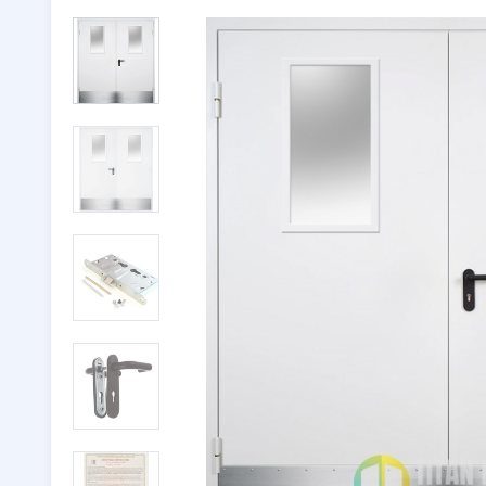
Двери с ковкой
(116)
Тамбурн
Двери со стеклом
(246)
Парадны
Двустворчатые двери
(32)
🔖 РАСП
Утепленные двери
(262)