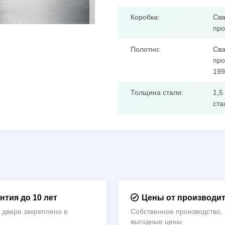
Коробка:
Сва
про
Полотно:
Сва
про
199
Толщина стали:
1,5
ста
нтия до 10 лет
Цены от производи
 двери закреплено в
Собственное производство,
е
выгодные цены