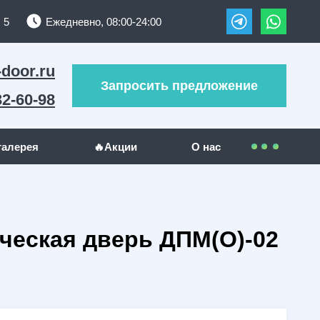
 5
Ежедневно, 08:00-24:00
-door.ru
Запросить предложение
32-60-98
галерея
🔥Акции
О нас
Контакты
УЖИ
ДРУГИЕ МЕТАЛЛОИЗДЕЛИЯ
Покупателям
ческая дверь ДПМ(О)-02
(289)
Решетки на окна
(24)
(23)
Гаражные ворота
(5)
Оплата
(130)
Отзывы
(5)
Доставка
(1)