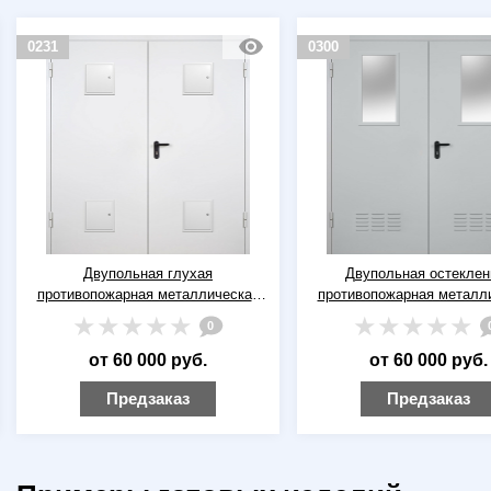
0231
0300
Двупольная глухая
Двупольная остеклен
противопожарная металлическая
противопожарная металл
дверь ДПМ-02 EI-60 RAL 9016
дверь ДПМ(О)-02 EI-60 R
0
(белая) со стыковочными узлами (4
(серая) с вентиляци
шт)
от 60 000 руб.
от 60 000 руб.
Предзаказ
Предзаказ