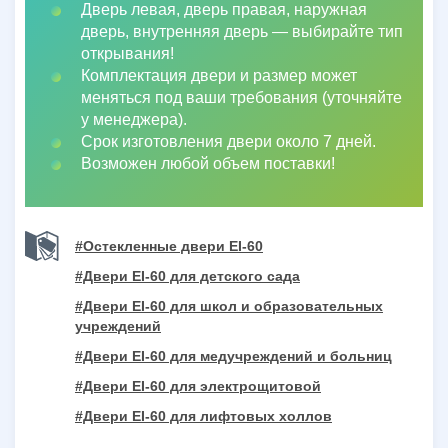
Дверь левая, дверь правая, наружная
дверь, внутренняя дверь
—
выбирайте тип
открывания!
Комплектация двери и размер может
меняться под ваши требования (уточняйте
у менеджера).
Срок изготовления двери около 7 дней.
Возможен любой объем поставки!
#Остекленные двери EI-60
#Двери EI-60 для детского сада
#Двери EI-60 для школ и образовательных
учреждений
#Двери EI-60 для медучреждений и больниц
#Двери EI-60 для электрощитовой
#Двери EI-60 для лифтовых холлов