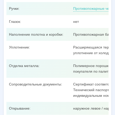
Ручки:
Противопожарные черно
Глазок:
нет
Наполнение полотна и коробки:
Противопожарная базал
Уплотнение:
Расширяющаяся термоак
уплотнение от холодног
Отделка металла:
Полимерное порошковое
покупателя по палитре 
Сопроводительные документы:
Сертификат соответстви
Технический паспорт на 
индивидуальным номеро
Открывание:
наружное левое / наруж