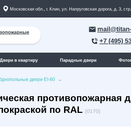
Московская обл., г. Клин, ул. Напруговская дорога, д. 3, стр.
mail@titan
вопожарные
+7 (495) 5
Двери в квартиру
Парадные двери
Фото
Однопольные двери EI-60
→
ЛЬНЫЕ ДВЕРИ
ДВЕРИ ПО ОТДЕЛКЕ СНАР
ическая противопожарная 
пожарные двери
(165)
С отделкой МДФ
кие двери
(91)
С отделкой массив дерева
покраской по RAL
(0170)
я дома
(262)
С отделкой порошок
квартиру
(158)
С отделкой ламинат
я дачи
(15)
С отделкой винилискожа