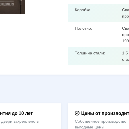
Коробка:
Сва
про
Полотно:
Сва
про
199
Толщина стали:
1,5
ста
нтия до 10 лет
Цены от производи
 двери закреплено в
Собственное производство,
е
выгодные цены