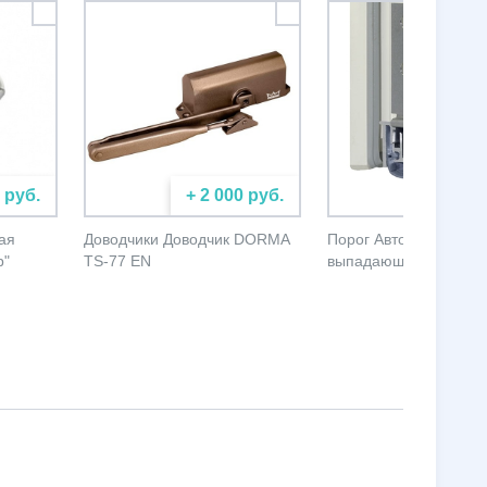
 руб.
+ 2 000 руб.
+ 5 000
ая
Доводчики Доводчик DORMA
Порог Автоматически
р"
TS-77 EN
выпадающий порог