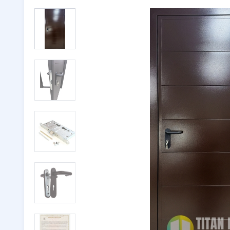
Двери с ковкой
(116)
Тамбурн
Двери со стеклом
(246)
Парадны
Двустворчатые двери
(32)
🔖 РАСП
Утепленные двери
(262)