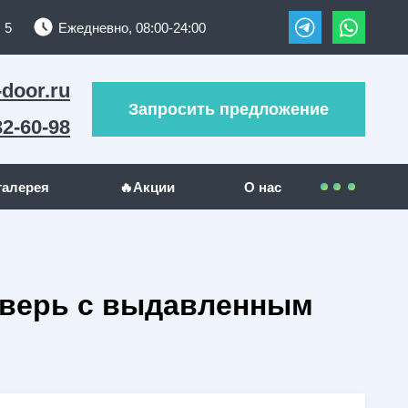
 5
Ежедневно, 08:00-24:00
-door.ru
Запросить предложение
32-60-98
галерея
🔥Акции
О нас
Контакты
УЖИ
ДРУГИЕ МЕТАЛЛОИЗДЕЛИЯ
Покупателям
дверь с выдавленным
(289)
Решетки на окна
(24)
(23)
Гаражные ворота
(5)
Оплата
(130)
Отзывы
(5)
Доставка
(1)