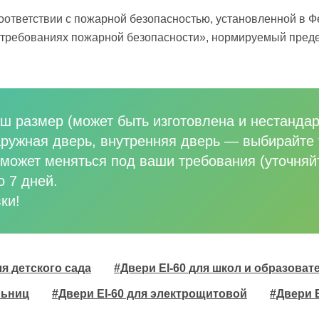
оответствии с пожарной безопасностью, установленной в 
о требованиях пожарной безопасности», нормируемый преде
ш размер (может быть изготовлена и нестандар
аружная дверь, внутренняя дверь
—
выбирайте 
может меняться под ваши требования (уточняй
о 7 дней.
ки!
ля детского сада
#Двери EI-60 для школ и образова
льниц
#Двери EI-60 для электрощитовой
#Двери 