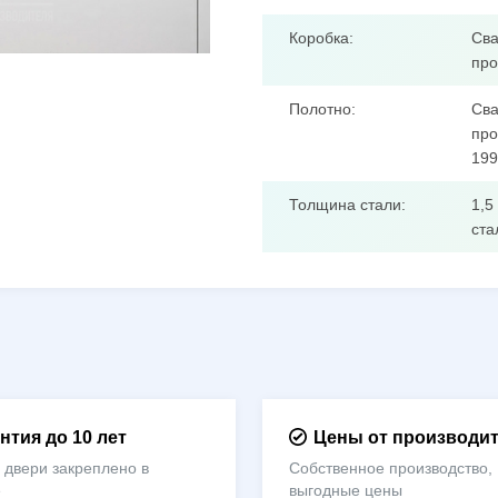
Коробка:
Сва
про
Полотно:
Сва
про
199
Толщина стали:
1,5
ста
нтия до 10 лет
Цены от производи
 двери закреплено в
Собственное производство,
е
выгодные цены