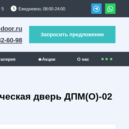
 5
Ежедневно, 08:00-24:00
-door.ru
Запросить предложение
32-60-98
галерея
🔥Акции
О нас
Контакты
УЖИ
ДРУГИЕ МЕТАЛЛОИЗДЕЛИЯ
Покупателям
ческая дверь ДПМ(О)-02
(289)
Решетки на окна
(24)
(23)
Гаражные ворота
(5)
Оплата
(130)
Отзывы
(5)
Доставка
(1)