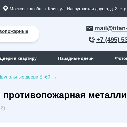
Московская обл., г. Клин, ул. Напруговская дорога, д. 3, стр.
mail@titan
вопожарные
+7 (495) 5
Двери в квартиру
Парадные двери
Фото
Двупольные двери EI-60
→
ЛЬНЫЕ ДВЕРИ
ДВЕРИ ПО ОТДЕЛКЕ СНАР
 противопожарная металли
пожарные двери
(165)
С отделкой МДФ
кие двери
(91)
С отделкой массив дерева
82)
я дома
(262)
С отделкой порошок
квартиру
(158)
С отделкой ламинат
я дачи
(15)
С отделкой винилискожа