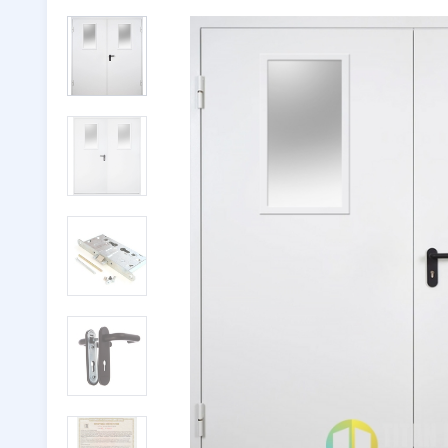
Двери с ковкой
(116)
Тамбурн
Двери со стеклом
(246)
Парадны
Двустворчатые двери
(32)
🔖 РАСП
Утепленные двери
(262)