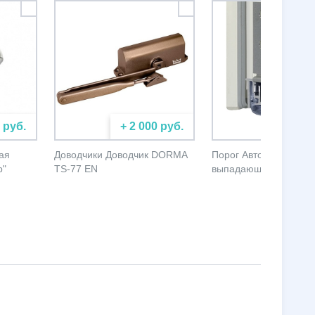
 руб.
+ 2 000 руб.
+ 5 000
ая
Доводчики Доводчик DORMA
Порог Автоматически
р"
TS-77 EN
выпадающий порог