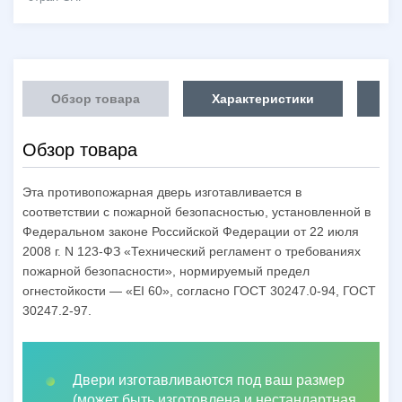
Обзор товара
Характеристики
Об
Обзор товара
Эта противопожарная дверь изготавливается в
соответствии с пожарной безопасностью, установленной в
Федеральном законе Российской Федерации от 22 июля
2008 г. N 123-ФЗ «Технический регламент о требованиях
пожарной безопасности», нормируемый предел
огнестойкости — «EI 60», согласно ГОСТ 30247.0-94, ГОСТ
30247.2-97.
Двери изготавливаются под ваш размер
(может быть изготовлена и нестандартная