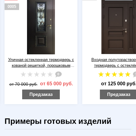
Входная полуторастворчатая
Металлическая утепл
термодверь с остеклённой
термодверь с большим 
фрамугой, металлофилёнкой и
кованой решеткой и 
1
полимерной покраской коричневого
порошковым окрашив
цвета
от 125 000 руб.
от 80 000 руб
Предзаказ
Предзаказ
Примеры готовых изделий