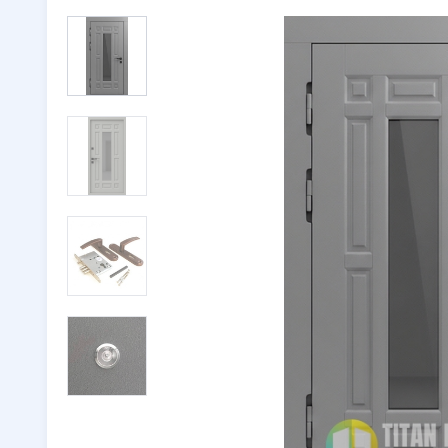
Двери с ковкой
(116)
Тамбурн
Двери со стеклом
(246)
Парадны
Двустворчатые двери
(32)
🔖 РАСП
Утепленные двери
(262)