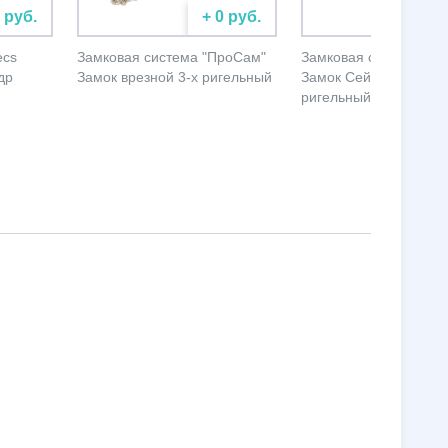
0 руб.
+ 0 руб.
+ 
ecs
Замковая система "ПроСам"
Замковая система "П
др
Замок врезной 3-х ригельный
Замок Сейфовый 4-х
ригельный