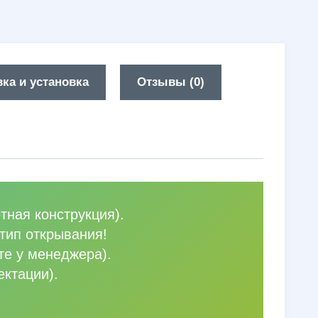
ка и установка
Отзывы (0)
тная конструкция).
тип открывания!
те у менеджера).
ектации).