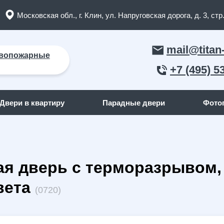
Московская обл., г. Клин, ул. Напруговская дорога, д. 3, стр.
mail@titan
вопожарные
+7 (495) 5
Двери в квартиру
Парадные двери
Фото
ЛЬНЫЕ ДВЕРИ
ДВЕРИ ПО ОТДЕЛКЕ СНАР
я дверь с терморазрывом, 
пожарные двери
(165)
С отделкой МДФ
кие двери
(91)
С отделкой массив дерева
вета
(0720)
я дома
(262)
С отделкой порошок
квартиру
(158)
С отделкой ламинат
я дачи
(15)
С отделкой винилискожа