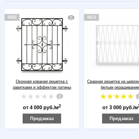
0613
0559
Сварная решетка на широкое окно с
Дутая оконная решетка с 
белым окрашиванием
элементами «виногр
1
2
от 3 000 руб./м
от 3 000 руб./м
Предзаказ
Предзаказ