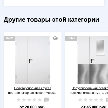
Другие товары этой категории
0202
0268
Полуторопольная глухая
Полуторопольная остек
противопожарная металлическая
противопожарная металл
дверь ДПМ-02 EI-60 RAL 9016
дверь ДПМ(О)-02 EI-60 R
0
(белая)
(белая) с широкими отбо
от 20 000 руб.
от 45 000 руб.