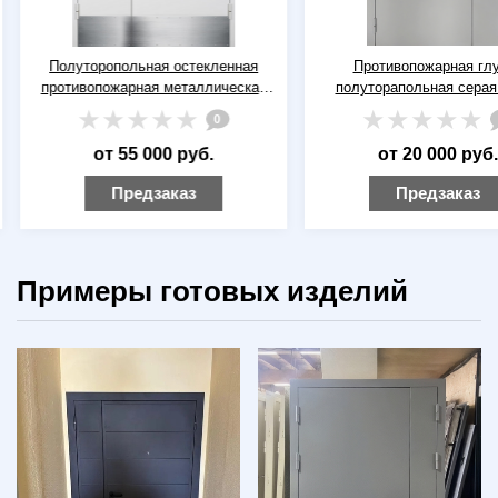
Полуторопольная остекленная
Противопожарная глу
противопожарная металлическая
полуторапольная серая
дверь ДПМ(О)-02 EI-60 RAL 9016
0
(белая) с отбойниками (4 шт)
от 55 000 руб.
от 20 000 руб.
Предзаказ
Предзаказ
Примеры готовых изделий