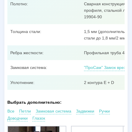
Полотно:
Сварная конструкция из
профиля, стальной лист
19904-90
Толщина стали:
1,5 мм (дополнительные
стали до 1,8 мм/2 мм/3 
Ребра жесткости:
Профильная труба 40x25
Замковая система:
"ПроСам" Замок врезной
Уплотнение:
2 контура E + D
Выбрать дополнительно:
Все
Петли
Замковая система
Задвижки
Ручки
Доводчики
Глазок