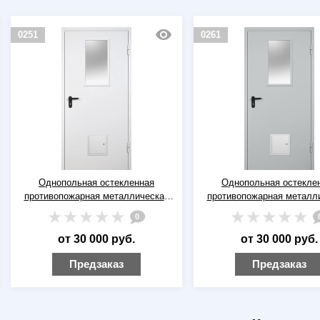
0251
0261
Однопольная остекленная
Однопольная остекле
противопожарная металлическая
противопожарная металл
дверь ДПМ(О)-01 EI-60 RAL 9016
дверь ДПМ(О)-01 EI-60 R
0
(белая) со стыковочным узлом
(серая) со стыковочным
от 30 000 руб.
от 30 000 руб.
Предзаказ
Предзаказ