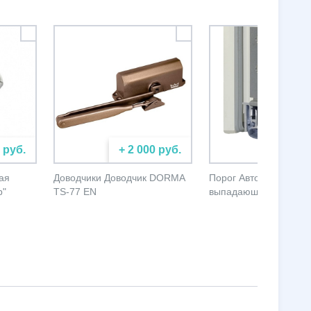
 руб.
+ 2 000 руб.
+ 5 000
ая
Доводчики Доводчик DORMA
Порог Автоматически
р"
TS-77 EN
выпадающий порог