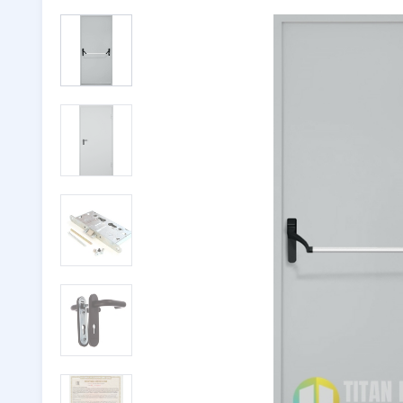
Двери с ковкой
(116)
Тамбурн
Двери со стеклом
(246)
Парадны
Двустворчатые двери
(32)
🔖 РАСП
Утепленные двери
(262)