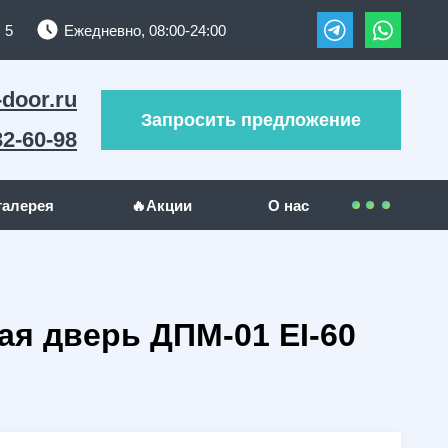
 5
Ежедневно, 08:00-24:00
-door.ru
Запросить предложение
32-60-98
галерея
🔥Акции
О нас
Контакты
УЖИ
ДРУГИЕ МЕТАЛЛОИЗДЕЛИЯ
Покупателям
я дверь ДПМ-01 EI-60
(289)
Решетки на окна
(24)
(23)
Гаражные ворота
(5)
Оплата
(130)
Отзывы
(5)
Доставка
(1)