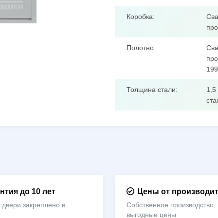
Коробка:
Сва
про
Полотно:
Сва
про
199
Толщина стали:
1,5
ста
нтия до 10 лет
Цены от производи
 двери закреплено в
Собственное производство,
е
выгодные цены