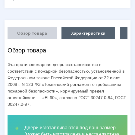
Обзор товара
Характеристики
Об
Обзор товара
Эта противопожарная дверь изготавливается в
соответствии с пожарной безопасностью, установленной в
Федеральном законе Российской Федерации от 22 июля
2008 г. N 123-ФЗ «Технический регламент о требованиях
пожарной безопасности», нормируемый предел
огнестойкости — «EI 60», согласно ГОСТ 30247.0-94, ГОСТ
30247.2-97.
Двери изготавливаются под ваш размер
(может быть изготовлена и нестандартная