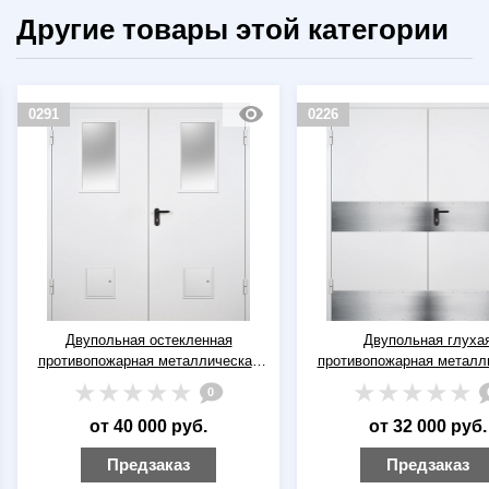
Другие товары этой категории
0291
0226
Двупольная остекленная
Двупольная глуха
противопожарная металлическая
противопожарная металл
дверь ДПМ(О)-02 EI-60 RAL 9016
дверь ДПМ-02 EI-60 RA
0
(белая) со стыковочными узлами
(белая) с отбойниками (
от 40 000 руб.
от 32 000 руб.
Предзаказ
Предзаказ