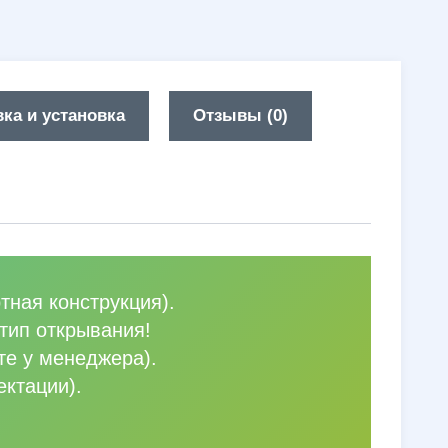
ка и установка
Отзывы (0)
тная конструкция).
тип открывания!
те у менеджера).
ектации).