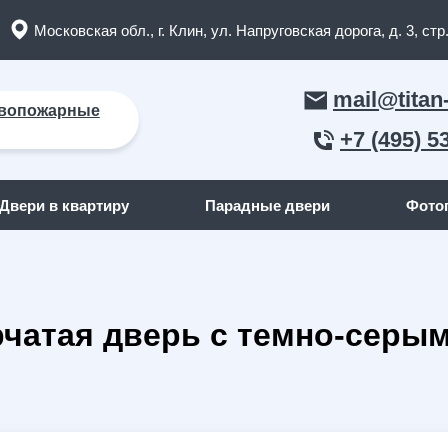
Московская обл., г. Клин, ул. Напруговская дорога, д. 3, стр.
mail@titan
вопожарные
+7 (495) 5
Двери в квартиру
Парадные двери
Фото
ЛЬНЫЕ ДВЕРИ
ДВЕРИ ПО ОТДЕЛКЕ СНАР
рчатая дверь с темно-сер
пожарные двери
(165)
С отделкой МДФ
кие двери
(91)
С отделкой массив дерева
я дома
(262)
С отделкой порошок
квартиру
(158)
С отделкой ламинат
я дачи
(15)
С отделкой винилискожа