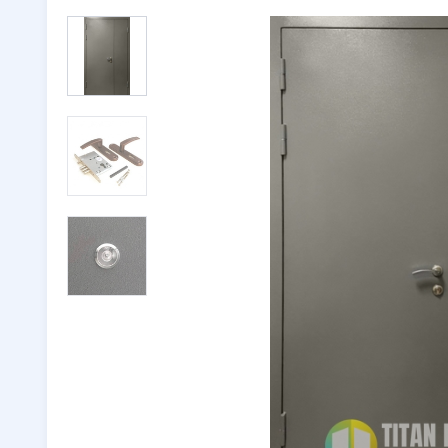
Двери с ковкой
(116)
Тамбурн
Двери со стеклом
(246)
Парадны
Двустворчатые двери
(32)
🔖 РАСП
Утепленные двери
(262)