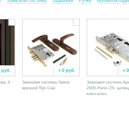
и
Замковая система
Задвижки
Ручки
Броненакладк
 руб.
+ 0 руб.
+ 
жа, 4
Замковая система Замок
Замковая система Ap
врезной Про Сам
2000-Panic-ZN, цилин
ключ-ключ