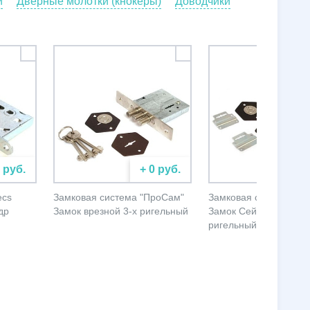
и
Дверные молотки (кнокеры)
Доводчики
0 руб.
+ 0 руб.
+ 
ecs
Замковая система "ПроСам"
Замковая система "П
др
Замок врезной 3-х ригельный
Замок Сейфовый 4-х
ригельный