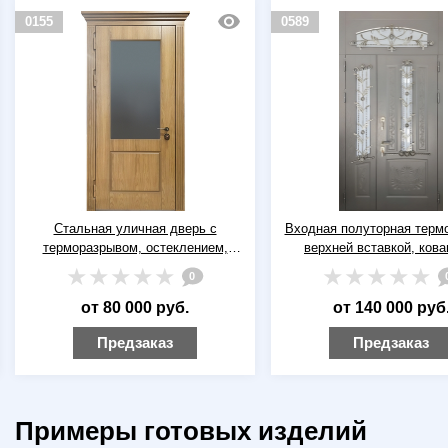
0155
0589
Стальная уличная дверь с
Входная полуторная терм
терморазрывом, остеклением,
верхней вставкой, ков
карнизом и шпонированными
решетками, стеклами и о
0
панелями МДФ
МДФ серого и белого 
от 80 000 руб.
от 140 000 руб
Предзаказ
Предзаказ
Примеры готовых изделий