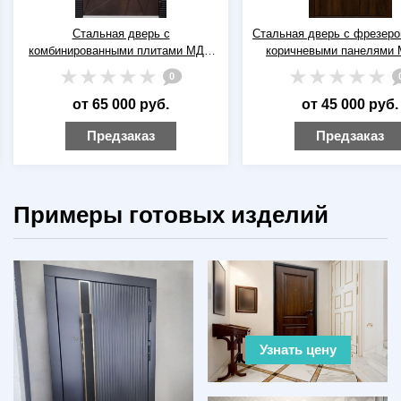
Стальная дверь с
Стальная дверь с фрезерованным
омбинированными плитами МДФ
коричневыми панелями МДФ с
темно-коричневого цвета и
кнокером
0
0
электронным замком
от 65 000 руб.
от 45 000 руб.
Предзаказ
Предзаказ
Примеры готовых изделий
Узнать цену