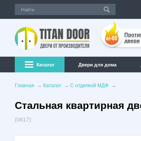
Проти
двери
Каталог
Двери для дома
Главная
→
Каталог
→
С отделкой МДФ
→
ДВЕРИ ПО ОСОБЕННОСТЯМ
СПЕЦИА
Стальная квартирная дв
Двери с терморазрывом
(229)
Противо
Трехконтурные двери
(250)
Техничес
(0617)
Шумоизоляционные двери
(31)
Двери дл
Арочные двери
(12)
Двери в 
Двери с зеркалом
(8)
Двери дл