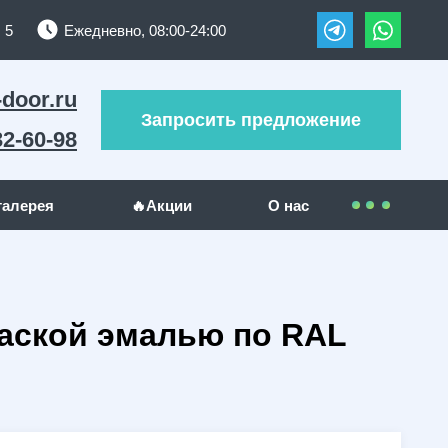
 5
Ежедневно, 08:00-24:00
-door.ru
Запросить предложение
32-60-98
галерея
🔥Акции
О нас
Контакты
УЖИ
ДРУГИЕ МЕТАЛЛОИЗДЕЛИЯ
Покупателям
раской эмалью по RAL
(289)
Решетки на окна
(24)
(23)
Гаражные ворота
(5)
Оплата
(130)
Отзывы
(5)
Доставка
(1)