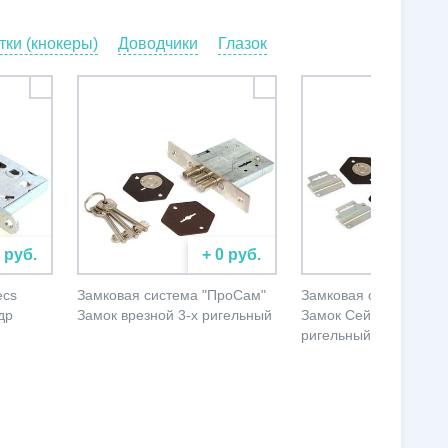
ки (кнокеры)
Доводчики
Глазок
0 руб.
+ 0 руб.
+ 
ecs
Замковая система "ПроСам"
Замковая система "П
др
Замок врезной 3-х ригельный
Замок Сейфовый 4-х
ригельный