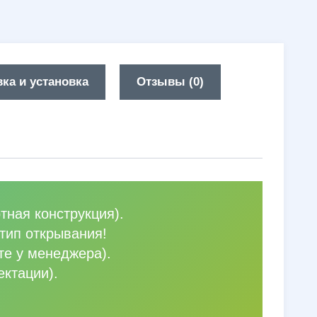
ка и установка
Отзывы (0)
тная конструкция).
тип открывания!
те у менеджера).
ектации).