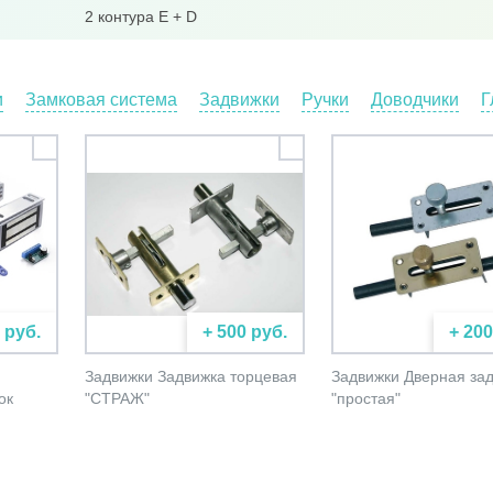
2 контура E + D
и
Замковая система
Задвижки
Ручки
Доводчики
Г
 руб.
+ 500 руб.
+ 200
Задвижки Задвижка торцевая
Задвижки Дверная за
ок
"СТРАЖ"
"простая"