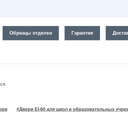
Образцы отделки
Гарантия
Достав
ься
ери
#Двери EI-60 для школ и образовательных учр