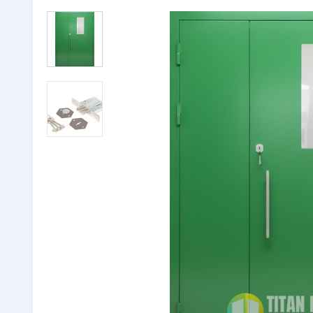
Двери с ковкой
(116)
Тамбурн
Двери со стеклом
(246)
Парадны
Двустворчатые двери
(32)
🔖 РАСП
Утепленные двери
(262)