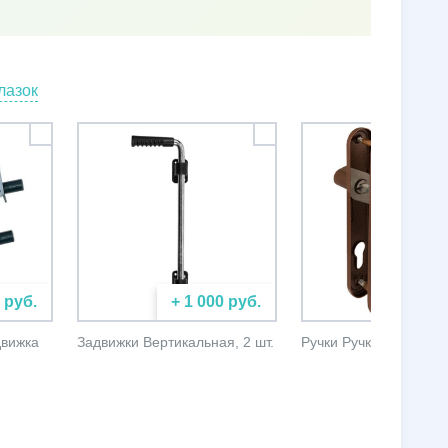
лазок
 руб.
+ 1 000 руб.
+ 500
движка
Задвижки Вертикальная, 2 шт.
Ручки Ручки на планк