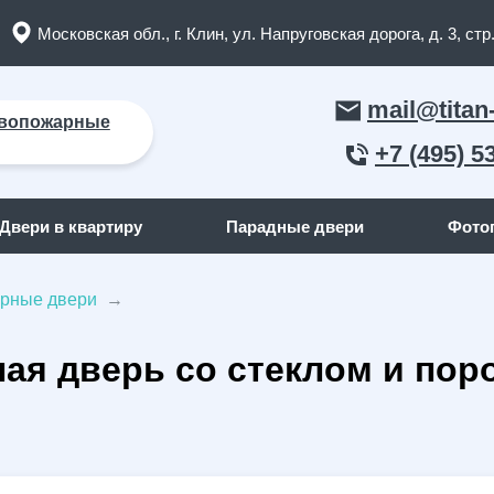
Московская обл., г. Клин, ул. Напруговская дорога, д. 3, стр.
mail@titan
вопожарные
+7 (495) 5
Двери в квартиру
Парадные двери
Фото
орные двери
→
ЛЬНЫЕ ДВЕРИ
ДВЕРИ ПО ОТДЕЛКЕ СНАР
ная дверь со стеклом и по
пожарные двери
(165)
С отделкой МДФ
кие двери
(91)
С отделкой массив дерева
я дома
(262)
С отделкой порошок
квартиру
(158)
С отделкой ламинат
я дачи
(15)
С отделкой винилискожа