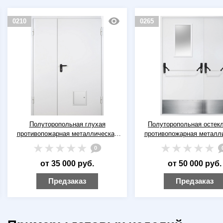
0210
0265
Полуторопольная глухая
Полуторопольная остек
противопожарная металлическая
противопожарная металл
дверь ДПМ-02 EI-60 RAL 9016
дверь ДПМ(О)-02 EI-60 R
0
(белая) со стыковочным узлом
(белая) с отбойниками и 
антипаника
от 35 000 руб.
от 50 000 руб.
Предзаказ
Предзаказ