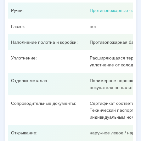
Ручки:
Противопожарные черно
Глазок:
нет
Наполнение полотна и коробки:
Противопожарная базал
Уплотнение:
Расширяющаяся термоак
уплотнение от холодног
Отделка металла:
Полимерное порошковое
покупателя по палитре 
Сопроводительные документы:
Сертификат соответстви
Технический паспорт на 
индивидуальным номеро
Открывание:
наружное левое / наруж