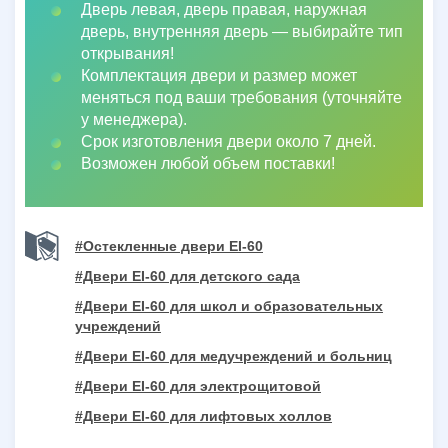
Дверь левая, дверь правая, наружная
дверь, внутренняя дверь
—
выбирайте тип
открывания!
Комплектация двери и размер может
меняться под ваши требования (уточняйте
у менеджера).
Срок изготовления двери около 7 дней.
Возможен любой объем поставки!
#Остекленные двери EI-60
#Двери EI-60 для детского сада
#Двери EI-60 для школ и образовательных
учреждений
#Двери EI-60 для медучреждений и больниц
#Двери EI-60 для электрощитовой
#Двери EI-60 для лифтовых холлов