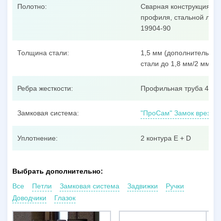
Полотно:
Сварная конструкция из
профиля, стальной лист
19904-90
Толщина стали:
1,5 мм (дополнительные
стали до 1,8 мм/2 мм/3 
Ребра жесткости:
Профильная труба 40x25
Замковая система:
"ПроСам" Замок врезной
Уплотнение:
2 контура E + D
Выбрать дополнительно:
Все
Петли
Замковая система
Задвижки
Ручки
Доводчики
Глазок