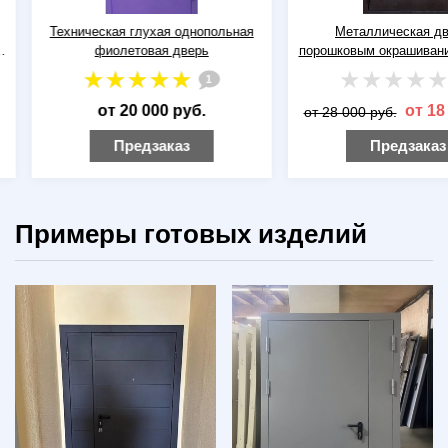
Техническая глухая однопольная
Металлическая двер
фиолетовая дверь
порошковым окрашиванием
1
от 20 000 руб.
от 18 5
от 28 000 руб.
Предзаказ
Предзаказ
Примеры готовых изделий