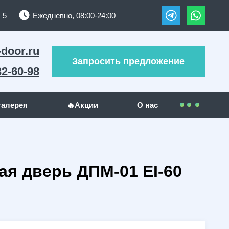
 5
Ежедневно, 08:00-24:00
-door.ru
Запросить предложение
32-60-98
галерея
🔥Акции
О нас
Контакты
УЖИ
ДРУГИЕ МЕТАЛЛОИЗДЕЛИЯ
Покупателям
я дверь ДПМ-01 EI-60
(289)
Решетки на окна
(24)
(23)
Гаражные ворота
(5)
Оплата
(130)
Отзывы
(5)
Доставка
(1)