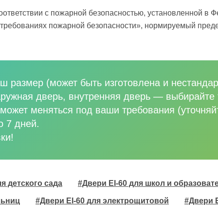
оответствии с пожарной безопасностью, установленной в 
о требованиях пожарной безопасности», нормируемый преде
ш размер (может быть изготовлена и нестандар
аружная дверь, внутренняя дверь
—
выбирайте 
может меняться под ваши требования (уточняй
о 7 дней.
ки!
ля детского сада
#Двери EI-60 для школ и образова
льниц
#Двери EI-60 для электрощитовой
#Двери 