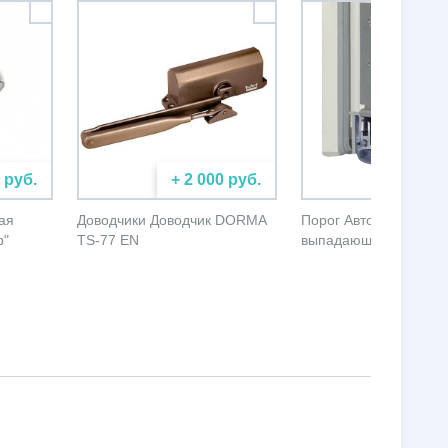
 руб.
+ 2 000 руб.
+ 5 000
ая
Доводчики Доводчик DORMA
Порог Автоматически
р"
TS-77 EN
выпадающий порог