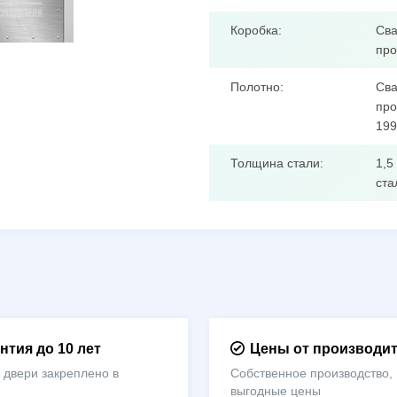
Коробка:
Сва
про
Полотно:
Сва
про
199
Толщина стали:
1,5
ста
нтия до 10 лет
Цены от производи
 двери закреплено в
Собственное производство,
е
выгодные цены