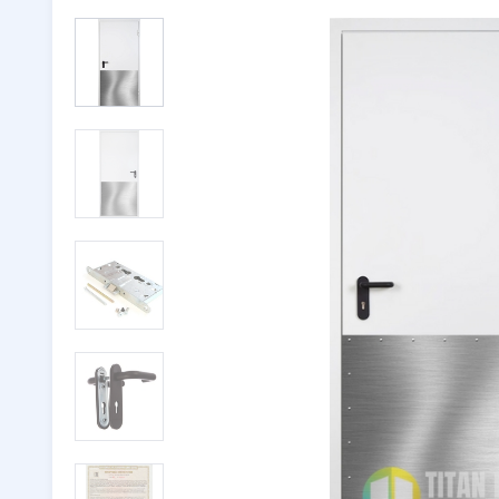
Двери с ковкой
(116)
Тамбурн
Двери со стеклом
(246)
Парадны
Двустворчатые двери
(32)
🔖 РАСП
Утепленные двери
(262)