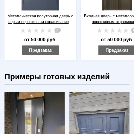
Входная дверь с металлорейками и
Входная уличная термод
порошковым окрашиванием
металлофиленкой, фраму
коричневого цвета
стеклом и зеленой поли
0
покраской
от 50 000 руб.
от 80 000 руб.
Предзаказ
Предзаказ
Примеры готовых изделий