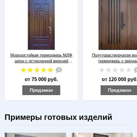
Морозостойкая термодверь МДФ
Полуторастворчатая вх
шпон с остекленной верхней
термодверь с реечн
вставкой
оформлением, бугельной 
1
отделкой панелями 
от 75 000 руб.
от 120 000 руб
Предзаказ
Предзаказ
Примеры готовых изделий