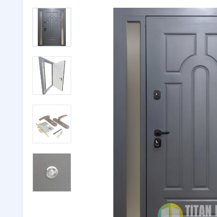
Двери с ковкой
(116)
Тамбурн
Двери со стеклом
(246)
Парадны
Двустворчатые двери
(32)
🔖 РАСП
Утепленные двери
(262)