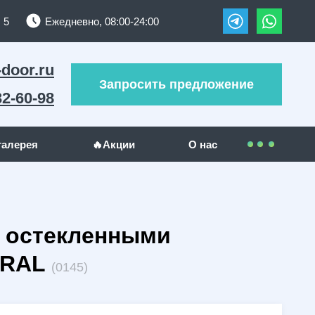
 5
Ежедневно, 08:00-24:00
-door.ru
Запросить предложение
32-60-98
галерея
🔥Акции
О нас
Контакты
УЖИ
ДРУГИЕ МЕТАЛЛОИЗДЕЛИЯ
Покупателям
и остекленными
(289)
Решетки на окна
(24)
(23)
Гаражные ворота
(5)
 RAL
(0145)
Оплата
(130)
Отзывы
(5)
Доставка
(1)