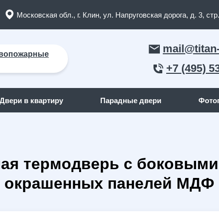
Московская обл., г. Клин, ул. Напруговская дорога, д. 3, стр.
mail@titan
вопожарные
+7 (495) 5
Двери в квартиру
Парадные двери
Фото
ЛЬНЫЕ ДВЕРИ
ДВЕРИ ПО ОТДЕЛКЕ СНАР
ная термодверь с боковым
пожарные двери
(165)
С отделкой МДФ
кие двери
(91)
С отделкой массив дерева
из окрашенных панелей МДФ
я дома
(262)
С отделкой порошок
квартиру
(158)
С отделкой ламинат
я дачи
(15)
С отделкой винилискожа