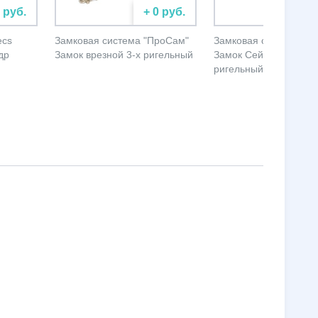
0 руб.
+ 0 руб.
+ 
ecs
Замковая система "ПроСам"
Замковая система "П
др
Замок врезной 3-х ригельный
Замок Сейфовый 4-х
ригельный