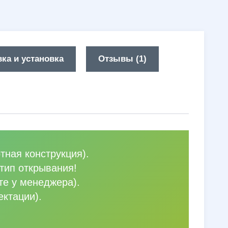
ка и установка
Отзывы (1)
тная конструкция).
тип открывания!
те у менеджера).
ектации).